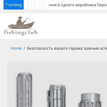
 Евроворота
Tranding
Шугаринг или воск: что лучш
Skip
to
content
Home
Безопасность вашего гаража: важные ас