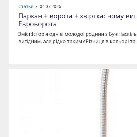
Статьи
/
04.07.2026
Паркан + ворота + хвіртка: чому в
Евроворота
Зміст:Історія однієї молодої родини з БучіНаскі
вигідним, але рідко таким єРізниця в кольорі та