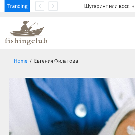
 Евроворота
Tranding
Шугаринг или воск: что лучше
Skip
to
content
Home
Евгения Филатова