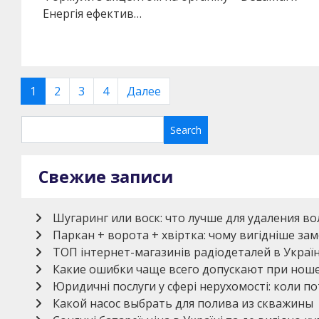
Енергія ефектив…
Навигация
1
2
3
4
Далее
по
записям
Свежие записи
Шугаринг или воск: что лучше для удаления во
Паркан + ворота + хвіртка: чому вигідніше з
ТОП інтернет-магазинів радіодеталей в Україн
Какие ошибки чаще всего допускают при нош
Юридичні послуги у сфері нерухомості: коли по
Какой насос выбрать для полива из скважины