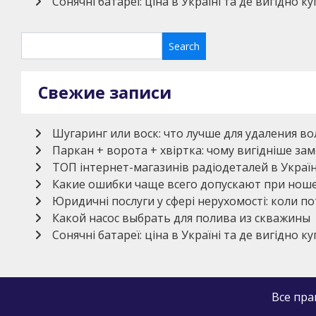
Сонячні батареї: ціна в Україні та де вигідно к
Свежие записи
Шугаринг или воск: что лучше для удаления во
Паркан + ворота + хвіртка: чому вигідніше з
ТОП інтернет-магазинів радіодеталей в Україн
Какие ошибки чаще всего допускают при нош
Юридичні послуги у сфері нерухомості: коли по
Какой насос выбрать для полива из скважины
Сонячні батареї: ціна в Україні та де вигідно к
Все пр